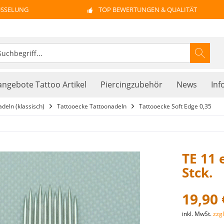
ÜSSELUNG
TOP BEWERTUNGEN & QUALITÄT
ngebote Tattoo Artikel
Piercingzubehör
News
Inf
deln (klassisch)
Tattooecke Tattoonadeln
Tattooecke Soft Edge 0,35
TE 11 
Stck.
19,90 
inkl. MwSt.
zzg