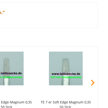
k."
ft Edge Magnum 0,35
TE 7 er Soft Edge Magnum 0,35
TE 9
50 Stck.
50 Stck.