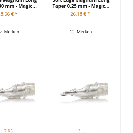
ge Magnum Long
Soft Edge Magnum Long
30 mm - Magic...
Taper 0,25 mm - Magic...
28,56 € *
26,18 € *
Merken
Merken
7 RS
13 RS