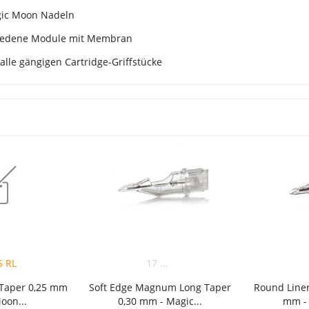
gic Moon Nadeln
iedene Module mit Membran
alle gängigen Cartridge-Griffstücke
5 RL
17 RM
 Taper 0,25 mm
Soft Edge Magnum Long Taper
Round Line
oon...
0,30 mm - Magic...
mm - 