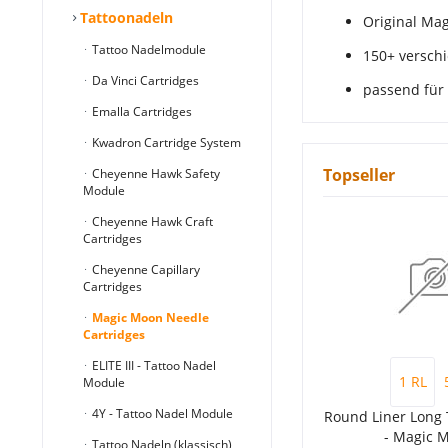
Tattoonadeln
Original Ma
Tattoo Nadelmodule
150+ versch
Da Vinci Cartridges
passend für 
Emalla Cartridges
Kwadron Cartridge System
Topseller
Cheyenne Hawk Safety
Module
Cheyenne Hawk Craft
Cartridges
Cheyenne Capillary
Cartridges
Magic Moon Needle
Cartridges
ELITE III - Tattoo Nadel
1 RL
Module
4Y - Tattoo Nadel Module
Round Liner Long
- Magic M
Tattoo Nadeln (klassisch)