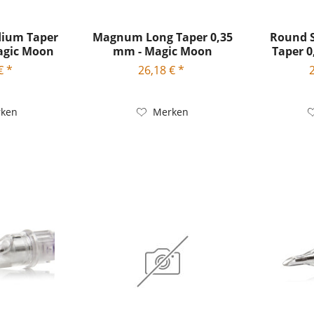
ium Taper
Magnum Long Taper 0,35
Round 
agic Moon
mm - Magic Moon
Taper 0
...
Needle...
€ *
26,18 € *
ken
Merken