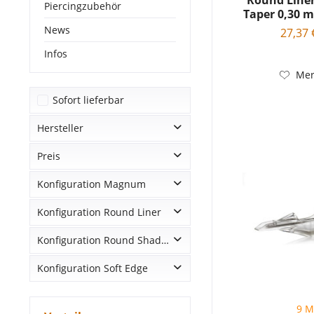
Round Line
Piercingzubehör
Taper 0,30 
Moon
News
27,37 
Infos
Mer
Sofort lieferbar
Hersteller
Preis
Magic Moon
Konfiguration Magnum
von
24,99 €
bis
28,56 €
Konfiguration Round Liner
7 M
9 M
Konfiguration Round Shader
1 RL
3 RL
Konfiguration Soft Edge
7 RS
5 RL
13 RS
7 RL
9 RM
9 