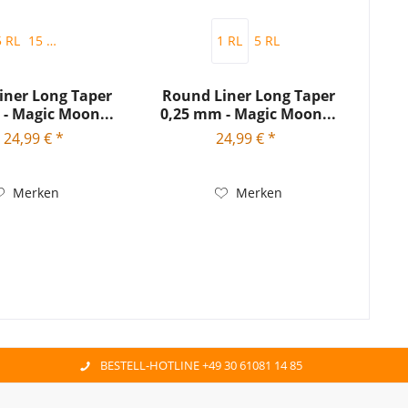
5 RL
15 RL
1 RL
5 RL
iner Long Taper
Round Liner Long Taper
- Magic Moon...
0,25 mm - Magic Moon...
 24,99 € *
24,99 € *
Merken
Merken
BESTELL-HOTLINE +49 30 61081 14 85