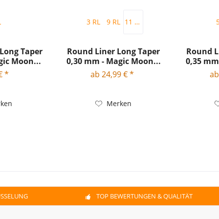
L
3 RL
9 RL
11 RL
 Long Taper
Round Liner Long Taper
Round L
gic Moon...
0,30 mm - Magic Moon...
0,35 mm 
€ *
ab 24,99 € *
ab
ken
Merken
ÜSSELUNG
TOP BEWERTUNGEN & QUALITÄT