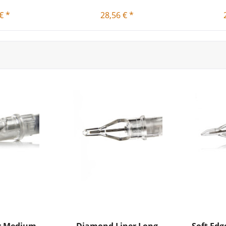
€ *
28,56 € *
L