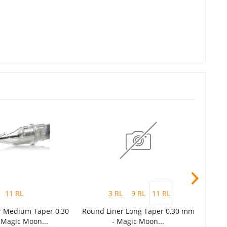
11 RL
3 RL
9 RL
11 RL
r Medium Taper 0,30
Round Liner Long Taper 0,30 mm
Rou
Magic Moon...
- Magic Moon...
0