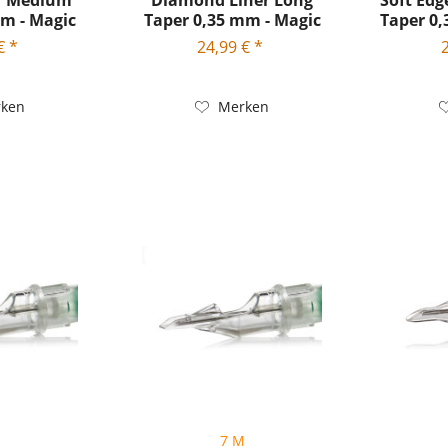
r Medium
Diamond Liner Long
Soft Ed
mm - Magic
Taper 0,35 mm - Magic
Taper 0,
...
Moon...
€ *
24,99 € *
ken
Merken
M
7 M