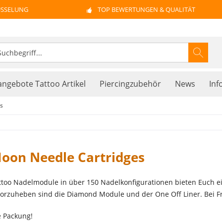
ÜSSELUNG
TOP BEWERTUNGEN & QUALITÄT
ngebote Tattoo Artikel
Piercingzubehör
News
Inf
s
oon Needle Cartridges
oo Nadelmodule in über 150 Nadelkonfigurationen bieten Euch eine
orzuheben sind die Diamond Module und der One Off Liner. Bei F
e Packung!