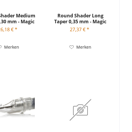
Shader Medium
Round Shader Long
,30 mm - Magic
Taper 0,35 mm - Magic
Moon...
Moon...
26,18 € *
27,37 € *
Merken
Merken