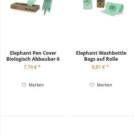
Elephant Pen Cover
Elephant Washbottle
Biologisch Abbaubar 6
Bags auf Rolle
cm x...
Biologisch...
7,74 € *
8,81 € *
Merken
Merken