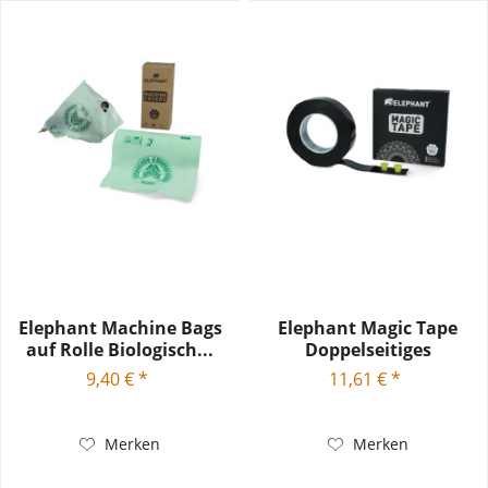
Elephant Machine Bags
Elephant Magic Tape
auf Rolle Biologisch...
Doppelseitiges
Klebeband 5...
9,40 € *
11,61 € *
Merken
Merken