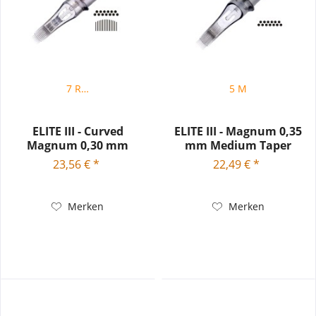
7 RM
5 M
ELITE III - Curved
ELITE III - Magnum 0,35
Magnum 0,30 mm
mm Medium Taper
Bugpin Needle...
Needle...
23,56 € *
22,49 € *
Merken
Merken