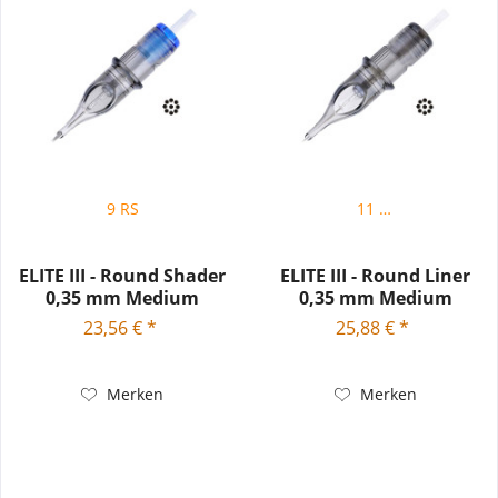
9 RS
11 RL
ELITE III - Round Shader
ELITE III - Round Liner
0,35 mm Medium
0,35 mm Medium
Taper...
Tight...
23,56 € *
25,88 € *
Merken
Merken