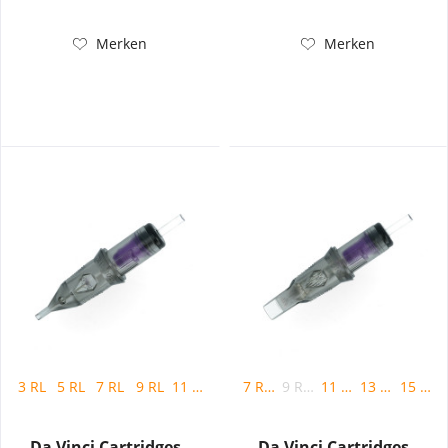
Merken
Merken
3 RL
5 RL
7 RL
9 RL
11 RL
14 RL
7 RM
9 RM
11 RM
13 RM
15 RM
Da Vinci Cartridges -
Da Vinci Cartridges -