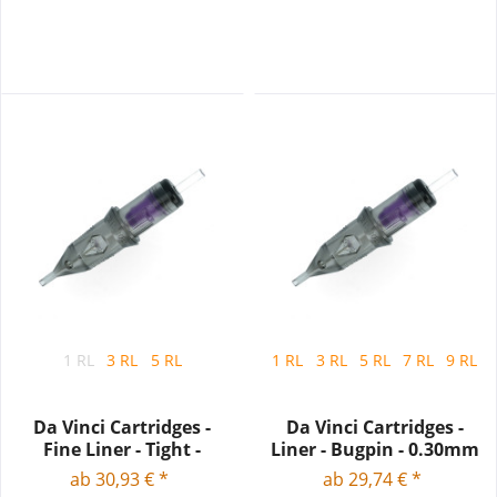
1 RL
3 RL
5 RL
1 RL
3 RL
5 RL
7 RL
9 RL
Da Vinci Cartridges -
Da Vinci Cartridges -
Fine Liner - Tight -
Liner - Bugpin - 0.30mm
0.25mm
ab 30,93 € *
ab 29,74 € *