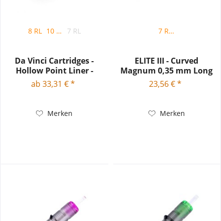
8 RL
10 RL
7 RL
7 RM
Da Vinci Cartridges -
ELITE III - Curved
Hollow Point Liner -
Magnum 0,35 mm Long
0.35mm
Taper...
ab 33,31 € *
23,56 € *
Merken
Merken