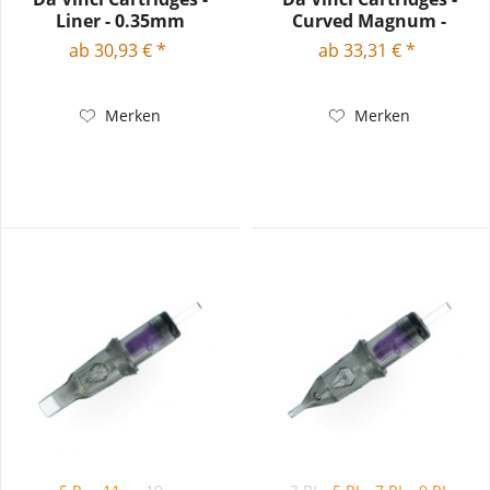
Liner - 0.35mm
Curved Magnum -
Bugpin -...
ab 30,93 € *
ab 33,31 € *
Merken
Merken