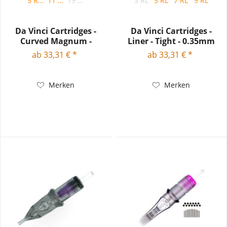
5 RM
11 RM
19 RM
3 RL
5 RL
7 RL
9 RL
Da Vinci Cartridges -
Da Vinci Cartridges -
Curved Magnum -
Liner - Tight - 0.35mm
Medium...
ab 33,31 € *
ab 33,31 € *
Merken
Merken