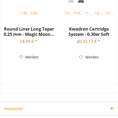
1 RL
5 RL
7 RM
9 RM
11 RM
13 RM
15 RM
Round Liner Long Taper
Kwadron Cartridge
0,25 mm - Magic Moon...
System - 0,30er Soft
Edge...
24,99 € *
ab 32,13 € *
Merken
Merken
Newsletter