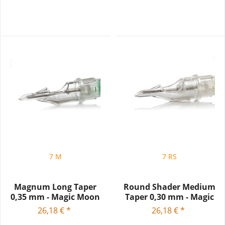
7 M
7 RS
Magnum Long Taper
Round Shader Medium
0,35 mm - Magic Moon
Taper 0,30 mm - Magic
Needle...
Moon...
26,18 € *
26,18 € *