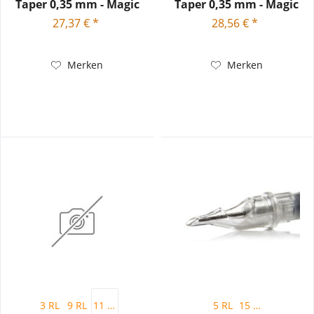
Taper 0,35 mm - Magic
Taper 0,35 mm - Magic
Moon...
Moon...
27,37 € *
28,56 € *
Merken
Merken
3 RL
9 RL
11 RL
5 RL
15 RL