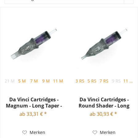
21 M
5 M
7 M
9 M
11 M
13 M
3 RS
15 M
5 RS
17 M
7 RS
19 M
9 RS
23 M
11 RS
Da Vinci Cartridges -
Da Vinci Cartridges -
Magnum - Long Taper -
Round Shader - Long
0.35mm
Taper...
ab 33,31 € *
ab 30,93 € *
Merken
Merken