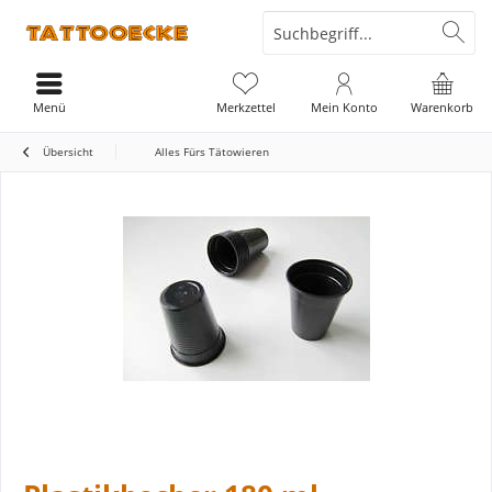
Menü
Merkzettel
Mein Konto
Warenkorb
Übersicht
Alles Fürs Tätowieren