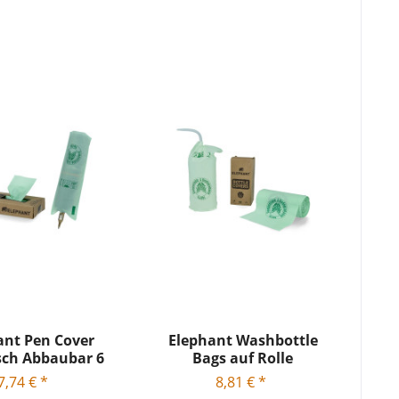
ant Pen Cover
Elephant Washbottle
sch Abbaubar 6
Bags auf Rolle
cm x...
Biologisch...
7,74 € *
8,81 € *