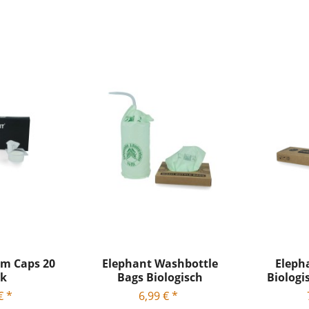
am Caps 20
Elephant Washbottle
Eleph
ck
Bags Biologisch
Biologi
Abbaubar 12...
€ *
6,99 € *