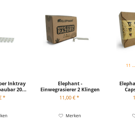
11 m
per Inktray
Elephant -
Elepha
aubar 20...
Einwegrasierer 2 Klingen
Caps
Biologisch...
ab
€ *
11,00 € *
ken
Merken