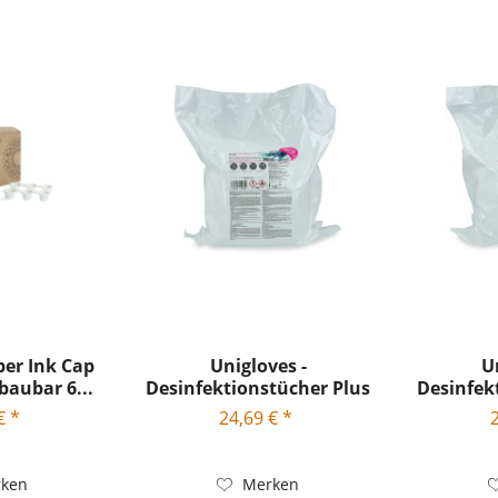
per Ink Cap
Unigloves -
U
baubar 6...
Desinfektionstücher Plus
Desinfek
Soft -...
€ *
24,69 € *
ken
Merken