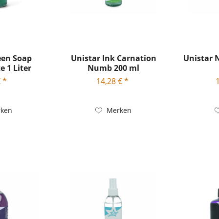
een Soap
Unistar Ink Carnation
Unistar 
 1 Liter
Numb 200 ml
 *
14,28 € *
ken
Merken