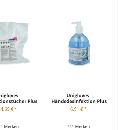
nigloves -
Unigloves -
tionstücher Plus
Händedesinfektion Plus
Soft -...
mit Ocean...
24,69 € *
6,91 € *
Merken
Merken