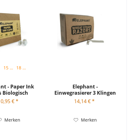
m
15 mm
18 mm
nt - Paper Ink
Elephant -
 Biologisch
Einwegrasierer 3 Klingen
baubar...
Biologisch...
10,95 € *
14,14 € *
Merken
Merken