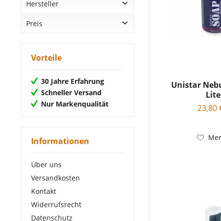
Hersteller
Preis
Cheyenne
Diverse
Elephant Tattoo Products
von
1,19 €
bis
77,35 €
Vorteile
KWADRON
TATTOOECKE
30 Jahre Erfahrung
Unistar Neb
UNICLOVES
Schneller Versand
Lite
Unistar
Nur Markenqualität
23,80 
Mer
Informationen
Über uns
Versandkosten
Kontakt
Widerrufsrecht
Datenschutz