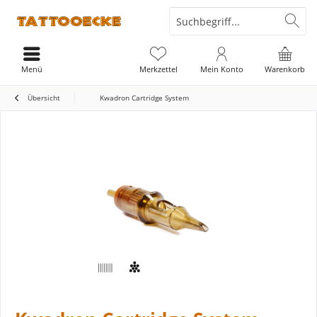
Menü
Merkzettel
Mein Konto
Warenkorb
Übersicht
Kwadron Cartridge System