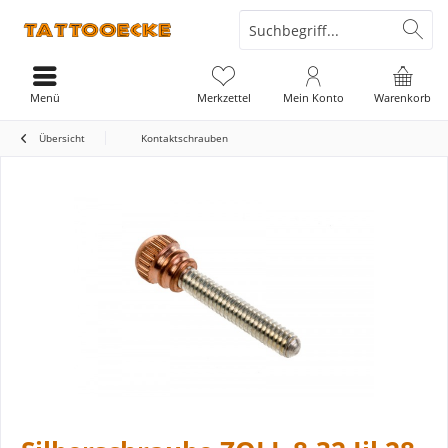
Menü
Merkzettel
Mein Konto
Warenkorb
Übersicht
Kontaktschrauben