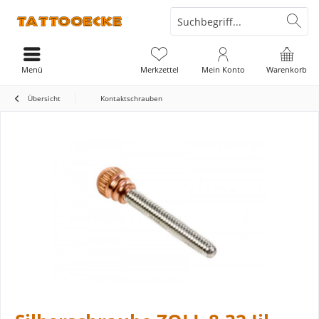
Menü
Merkzettel
Mein Konto
Warenkorb
Übersicht
Kontaktschrauben