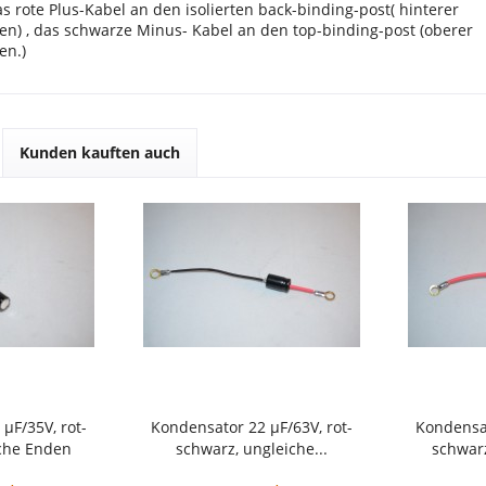
s rote Plus-Kabel an den isolierten back-binding-post( hinterer
n) , das schwarze Minus- Kabel an den top-binding-post (oberer
en.)
Kunden kauften auch
µF/35V, rot-
Kondensator 22 µF/63V, rot-
Kondensat
iche Enden
schwarz, ungleiche...
schwarz