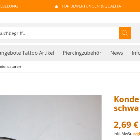
ÜSSELUNG
TOP BEWERTUNGEN & QUALITÄT
ngebote Tattoo Artikel
Piercingzubehör
News
Inf
ndensatoren
Konden
schwar
2,69 €
inkl. MwSt.
zzg