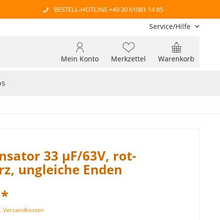
BESTELL-HOTLINE +49 30 61081 14 85
Service/Hilfe
Mein Konto
Merkzettel
Warenkorb
os
sator 33 µF/63V, rot-
z, ungleiche Enden
 *
l. Versandkosten