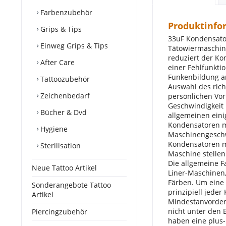
Farbenzubehör
Produktinfo
Grips & Tips
33uF Kondensato
Einweg Grips & Tips
Tätowiermaschine
reduziert der Ko
After Care
einer Fehlfunktio
Funkenbildung an
Tattoozubehör
Auswahl des rich
Zeichenbedarf
persönlichen Vor
Geschwindigkeit 
Bücher & Dvd
allgemeinen eini
Kondensatoren m
Hygiene
Maschinengeschw
Kondensatoren m
Sterilisation
Maschine stellen
Die allgemeine Fa
Neue Tattoo Artikel
Liner-Maschinen,
Färben. Um eine 
Sonderangebote Tattoo
prinzipiell jede
Artikel
Mindestanvorderu
nicht unter den 
Piercingzubehör
haben eine plus-