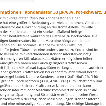
rmationen "Kondensator 33 µF/63V, rot-schwarz, 
r mit vorgelöteten Ösen Der Kondensator an einer
 hat eine größerer Bedeutung , als viele annehmen. Vor allem
ndensator die Funkenbildung an der Kontaktstelle. Im Falle
n des Kondensators ist ein starke auffallend heftige
 der Kontaktstelle während des Betriebs zu beobachten. Die
tigen Kondensators für eine Maschine hängt von deinen
lieben ab. Die optimale Balance zwischen Kraft und
ist für jeden Tätowierer eine andere, um sie zu finden sind im
ge Versuche mit verschiedenen Kondensatorstärken nötig.
it niedrigeren Mikrofarad Kapazitäten ermöglichen höhere
indigkeiten haben aber auch geringere Kraftreserven
it höheren Mikrofarad Kapazitäten verlangsamen den Lauf einer
 aber größere Kraftreserven bei erhöhtem Widerstand bereit .
ustregel lautet: kleinere Kondensatoren (10uF, 15uF, 22uF) für
 größere Kondensatoren (33uF, 47uF, 68uF) zum Schattieren und
größere oder kleinere Kraftreserve kann zu erzielen kann
r Kondensator mit jeder Maschine kombiniert werden so er die
ngen an Spannung und Stromstärke erfüllt, d.h. seine Werte
Betriebswerten der fraglichen Maschine liegen. Kondensatoren
 und eine minuspolige Kabelverbindung. Die richtige Montage ist