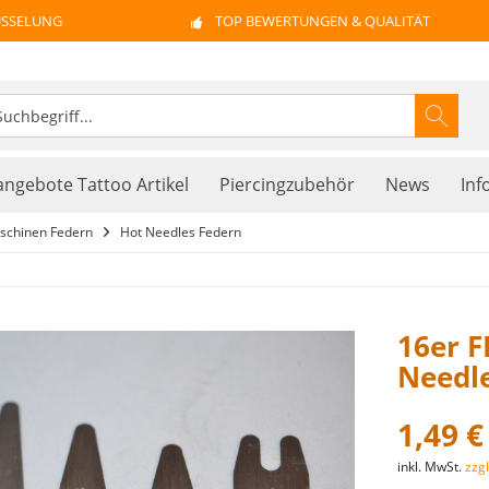
ÜSSELUNG
TOP BEWERTUNGEN & QUALITÄT
ngebote Tattoo Artikel
Piercingzubehör
News
Inf
schinen Federn
Hot Needles Federn
16er 
Needl
1,49 €
inkl. MwSt.
zzg