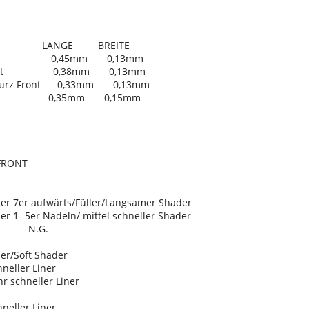
E BREITE
 Front 0,45mm 0,13mm
l Front 0,38mm 0,13mm
k Kurz Front 0,33mm 0,13mm
ck 0,35mm 0,15mm
FRONT
r aufwärts/Füller/Langsamer Shader
 5er Nadeln/ mittel schneller Shader
N.G.
Soft Shader
ler Liner
hneller Liner
ler Liner