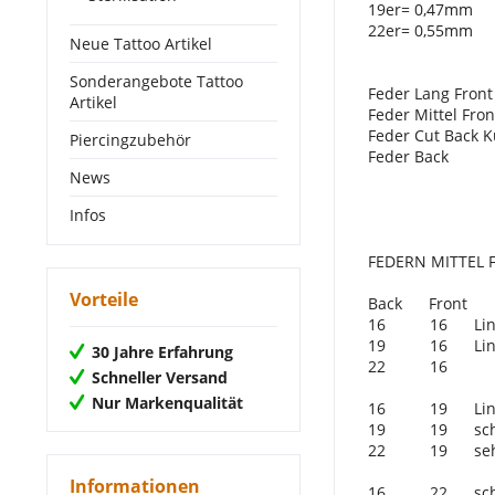
19er= 0,47mm
22er= 0,55mm
Neue Tattoo Artikel
LÄNG
Sonderangebote Tattoo
Feder Lang
Artikel
Feder Mitte
Feder Cut Bac
Piercingzubehör
Feder Ba
News
Infos
FEDERN MITTEL 
Vorteile
Back Front
16 16 Liner 7e
19 16 Liner 1-
30 Jahre Erfahrung
22 16 
Schneller Versand
Nur Markenqualität
16 19 Liner/
19 19 schnel
22 19 sehr sc
Informationen
16 22 schnel