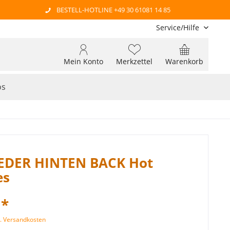
BESTELL-HOTLINE +49 30 61081 14 85
Service/Hilfe
Mein Konto
Merkzettel
Warenkorb
os
FEDER HINTEN BACK Hot
es
 *
l. Versandkosten