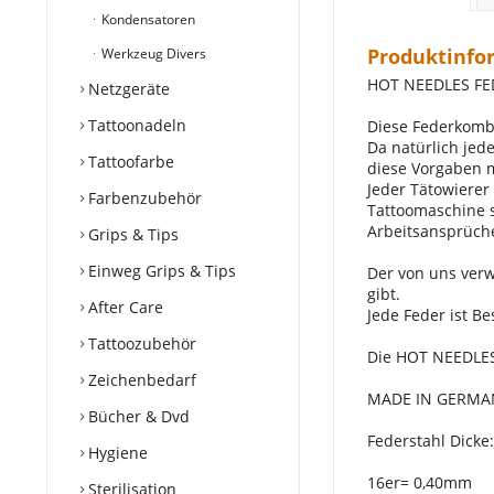
Kondensatoren
Produktinfo
Werkzeug Divers
HOT NEEDLES FE
Netzgeräte
Tattoonadeln
Diese Federkombi
Da natürlich jed
Tattoofarbe
diese Vorgaben 
Jeder Tätowierer
Farbenzubehör
Tattoomaschine s
Arbeitsansprüche
Grips & Tips
Einweg Grips & Tips
Der von uns verw
gibt.
After Care
Jede Feder ist Be
Tattoozubehör
Die HOT NEEDLES
Zeichenbedarf
MADE IN GERMA
Bücher & Dvd
Federstahl Dicke:
Hygiene
16er= 0,40mm
Sterilisation