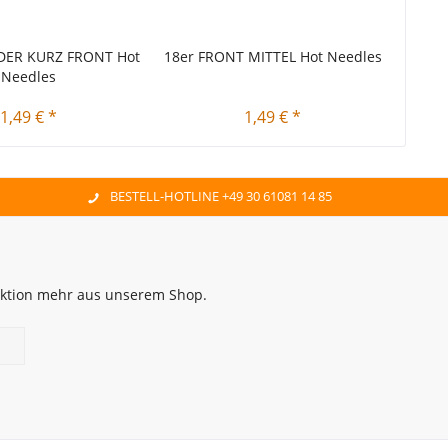
EDER KURZ FRONT Hot
18er FRONT MITTEL Hot Needles
16er
Needles
1,49 € *
1,49 € *
BESTELL-HOTLINE +49 30 61081 14 85
 Aktion mehr aus unserem Shop.