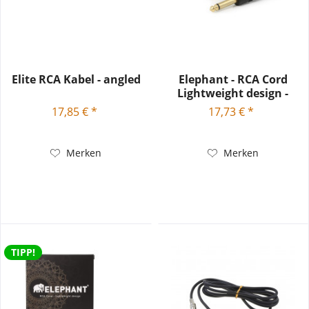
Elite RCA Kabel - angled
Elephant - RCA Cord
Lightweight design -
Cinch...
17,85 € *
17,73 € *
Merken
Merken
TIPP!