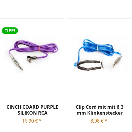
TIPP!
CINCH COARD PURPLE
Clip Cord mit mit 6,3
SILIKON RCA
mm Klinkenstecker
Blau
16,90 € *
8,98 € *