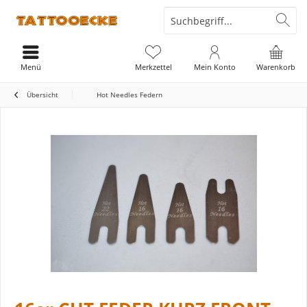
Menü
Merkzettel
Mein Konto
Warenkorb
Übersicht
Hot Needles Federn