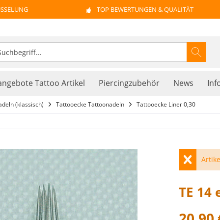
ÜSSELUNG
TOP BEWERTUNGEN & QUALITÄT
ngebote Tattoo Artikel
Piercingzubehör
News
Inf
deln (klassisch)
Tattooecke Tattoonadeln
Tattooecke Liner 0,30
Artike
TE 14 
20,90 