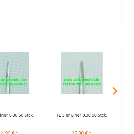
TIPP
iner 0,30 50 Stck.
TE 5 er Liner 0,30 50 Stck.
TE
14,90 € *
15,90 € *