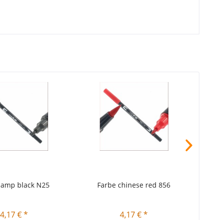
lamp black N25
Farbe chinese red 856
4,17 € *
4,17 € *