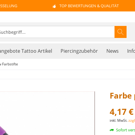
ÜSSELUNG
TOP BEWERTUNGEN & QUALITÄT
ngebote Tattoo Artikel
Piercingzubehör
News
Inf
Farbstifte
Farbe 
4,17 €
inkl. MwSt.
zzg
Sofort vers