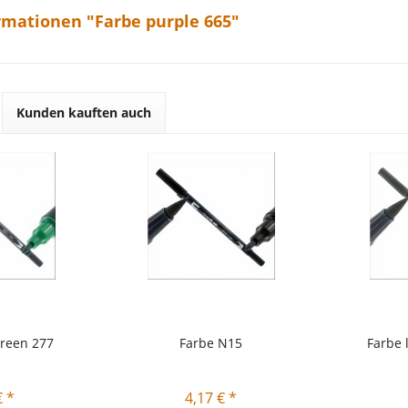
rmationen "Farbe purple 665"
Kunden kauften auch
green 277
Farbe N15
Farbe 
€ *
4,17 € *