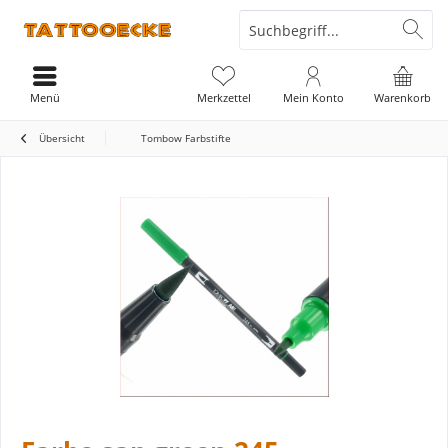
Menü
Merkzettel
Mein Konto
Warenkorb
Übersicht
Tombow Farbstifte