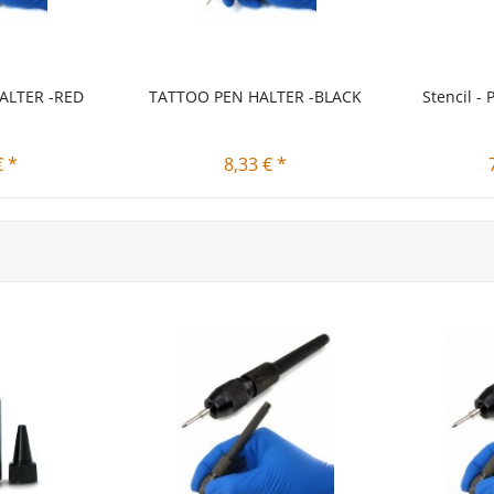
ALTER -RED
TATTOO PEN HALTER -BLACK
Stencil - 
€ *
8,33 € *