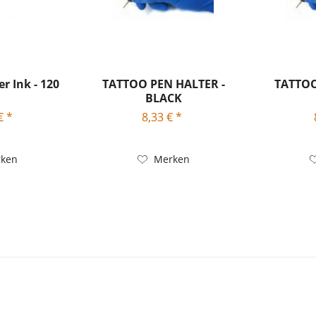
er Ink - 120
TATTOO PEN HALTER -
TATTOO
BLACK
€ *
8,33 € *
ken
Merken