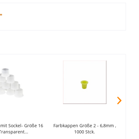
"
mit Sockel- Größe 16
Farbkappen Größe 2 - 6,8mm ,
Farbk
ransparent...
1000 Stck.