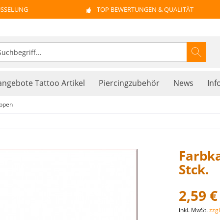
ÜSSELUNG
TOP BEWERTUNGEN & QUALITÄT
ngebote Tattoo Artikel
Piercingzubehör
News
Inf
ppen
Farbk
Stck.
2,59 €
inkl. MwSt.
zzg