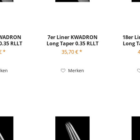
 KWADRON
7er Liner KWADRON
18er 
0.35 RLLT
Long Taper 0.35 RLLT
Long T
€ *
35,70 € *
ken
Merken