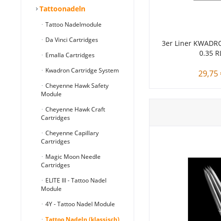
Tattoonadeln
Tattoo Nadelmodule
Da Vinci Cartridges
3er Liner KWADR
0.35 R
Emalla Cartridges
Kwadron Cartridge System
29,75 
Cheyenne Hawk Safety
Module
Cheyenne Hawk Craft
Cartridges
Cheyenne Capillary
Cartridges
Magic Moon Needle
Cartridges
ELITE III - Tattoo Nadel
Module
4Y - Tattoo Nadel Module
Tattoo Nadeln (klassisch)