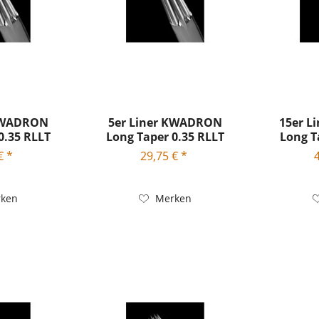
 KWADRON
5er Liner KWADRON
15er 
0.35 RLLT
Long Taper 0.35 RLLT
Long T
€ *
29,75 € *
ken
Merken