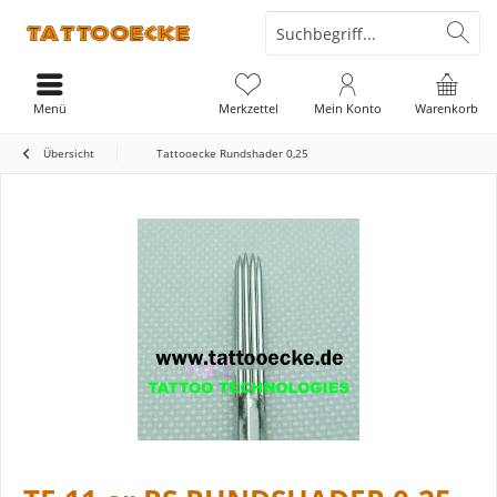
Menü
Merkzettel
Mein Konto
Warenkorb
Übersicht
Tattooecke Rundshader 0,25