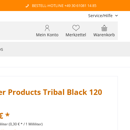
BESTELL-HOTLINE +49 30 61081 14 85
Service/Hilfe
Mein Konto
Merkzettel
Warenkorb
os
r Products Tribal Black 120
€ *
iliter (0,30 € * / 1 Milliliter)