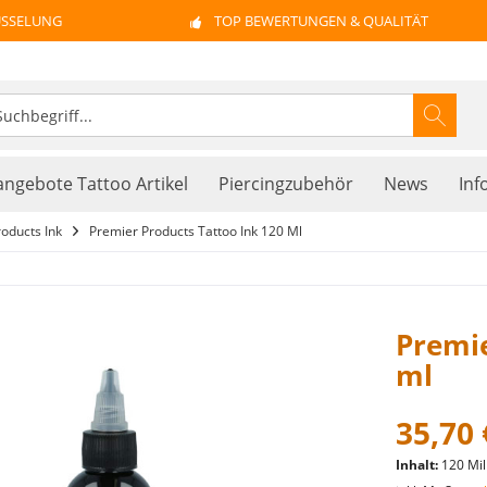
ÜSSELUNG
TOP BEWERTUNGEN & QUALITÄT
ngebote Tattoo Artikel
Piercingzubehör
News
Inf
oducts Ink
Premier Products Tattoo Ink 120 Ml
Premie
ml
35,70 
Inhalt:
120 Mill