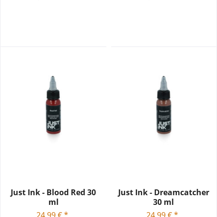
Just Ink - Blood Red 30
Just Ink - Dreamcatcher
ml
30 ml
24,99 € *
24,99 € *