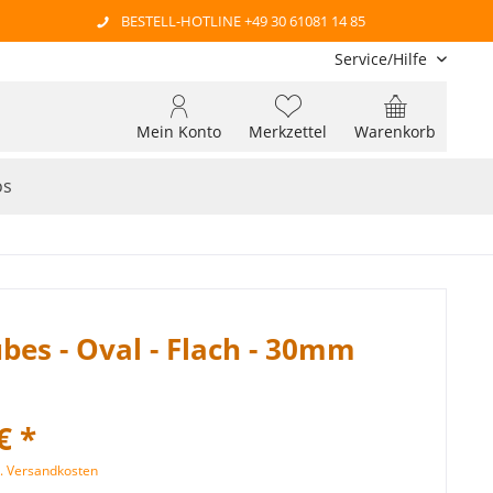
BESTELL-HOTLINE +49 30 61081 14 85
Service/Hilfe
Mein Konto
Merkzettel
Warenkorb
os
bes - Oval - Flach - 30mm
€ *
l. Versandkosten