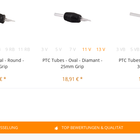
B
9 RB
11 RB
14 RB
3 V
18 RB
5 V
7 V
11 V
13 V
15 V
3 VB
18 V
5 VB
al - Round -
PTC Tubes - Oval - Diamant -
PTC Tubes
rip
25mm Grip
3
€ *
18,91 € *
ÜSSELUNG
TOP BEWERTUNGEN & QUALITÄT