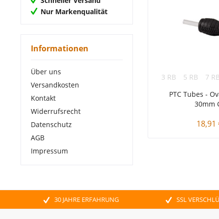
Schneller Versand
Nur Markenqualität
Informationen
Über uns
3 RB
5 RB
7 R
Versandkosten
PTC Tubes - Ov
Kontakt
30mm G
Widerrufsrecht
18,91 
Datenschutz
AGB
Impressum
30 JAHRE ERFAHRUNG
SSL VERSCHL