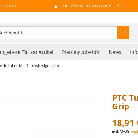
ÜSSELUNG
TOP BEWERTUNGEN & QUALITÄT
ngebote Tattoo Artikel
Piercingzubehör
News
Inf
astic Tubes Mit Durchsichtigem Tip
PTC Tu
Grip
18,91 
inkl. MwSt.
zzg