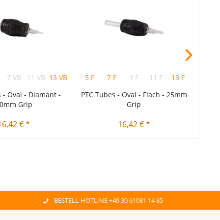
7 VB
11 VB
13 VB
15 VB
5 F
18 VB
7 F
9 F
11 F
13 F
15 F
3 R
 - Oval - Diamant -
PTC Tubes - Oval - Flach - 25mm
PT
0mm Grip
Grip
16,42 € *
16,42 € *
BESTELL-HOTLINE +49 30 61081 14 85