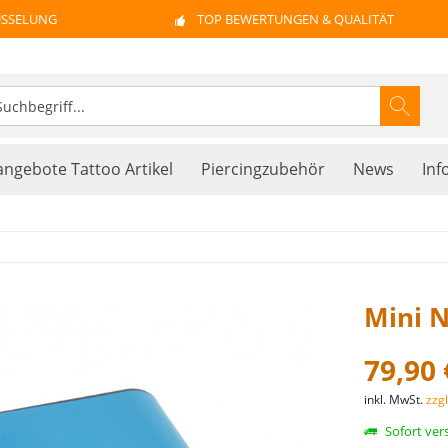
ÜSSELUNG
TOP BEWERTUNGEN & QUALITÄT
ngebote Tattoo Artikel
Piercingzubehör
News
Inf
Mini N
79,90 
inkl. MwSt.
zzg
Sofort vers