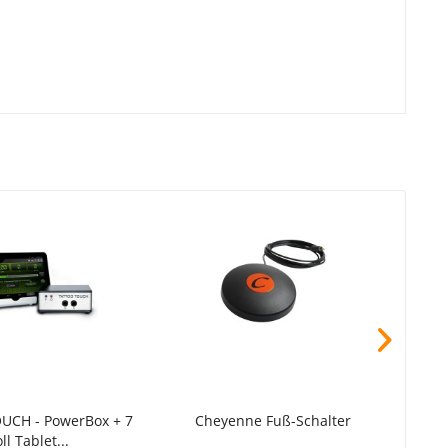
UCH - PowerBox + 7
Cheyenne Fuß-Schalter
M
ll Tablet...