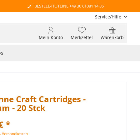
BESTELL-HOTLINE +49 30 61081 14 85
Service/Hilfe
Mein Konto
Merkzettel
Warenkorb
os
ne Craft Cartridges -
m - 20 Stck
€ *
l. Versandkosten