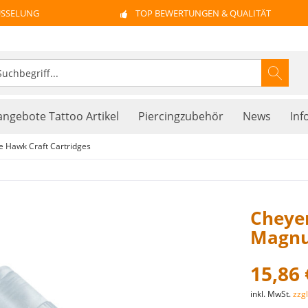
ÜSSELUNG
TOP BEWERTUNGEN & QUALITÄT
ngebote Tattoo Artikel
Piercingzubehör
News
Inf
 Hawk Craft Cartridges
Cheyen
Magnu
15,86 
inkl. MwSt.
zzg