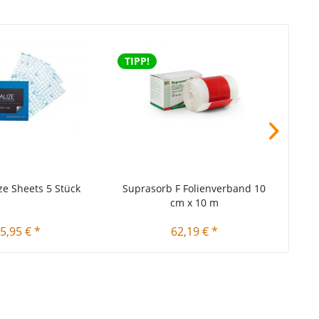
TIPP!
TIPP
ze Sheets 5 Stück
Suprasorb F Folienverband 10
Supr
cm x 10 m
5,95 € *
62,19 € *