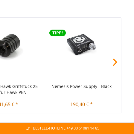
TIPP!
TIPP
Hawk Griffstück 25
Nemesis Power Supply - Black
Neme
für Hawk PEN
41,65 € *
190,40 € *
BESTELL-HOTLINE +49 30 61081 14 85