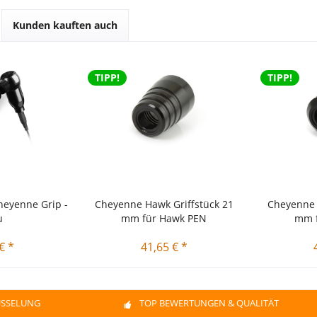
Kunden kauften auch
TIPP!
TIPP!
heyenne Grip -
Cheyenne Hawk Griffstück 21
Cheyenne 
u
mm für Hawk PEN
mm 
€ *
41,65 € *
ÜSSELUNG
TOP BEWERTUNGEN & QUALITÄT