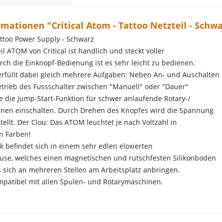
mationen "Critical Atom - Tattoo Netzteil - Schw
Tattoo Power Supply - Schwarz
il ATOM von Critical ist handlich und steckt voller
rch die Einknopf-Bedienung ist es sehr leicht zu bedienen.
rfüllt dabei gleich mehrere Aufgaben: Neben An- und Auschalten
rieb des Fussschalter zwischen "Manuell" oder "Dauer"
 die Jump-Start-Funktion für schwer anlaufende Rotary-/
inen einschalten. Durch Drehen des Knopfes wird die Spannung
stellt. Der Clou: Das ATOM leuchtet je nach Voltzahl in
en Farben!
k befindet sich in einem sehr edlen eloxierten
se, welches einen magnetischen und rutschfesten Silikonboden
es sich an mehreren Stellen am Arbeitsplatz anbringen.
patibel mit allen Spulen- und Rotarymaschinen.