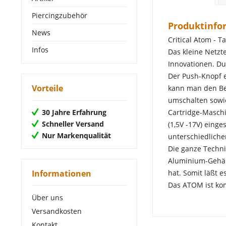
Piercingzubehör
Produktinfor
News
Critical Atom - 
Infos
Das kleine Netzte
Innovationen. Du
Der Push-Knopf e
Vorteile
kann man den Bet
umschalten sowie
30 Jahre Erfahrung
Cartridge-Masch
Schneller Versand
(1,5V -17V) einge
Nur Markenqualität
unterschiedlich
Die ganze Techni
Aluminium-Gehäu
Informationen
hat. Somit läßt 
Das ATOM ist kom
Über uns
Versandkosten
Kontakt