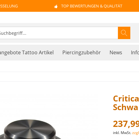
ÜSSELUNG
TOP BEWERTUNGEN & QUALITÄT
ngebote Tattoo Artikel
Piercingzubehör
News
Inf
Critic
Schwa
237,99
inkl. MwSt.
zzg