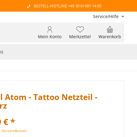
BESTELL-HOTLINE +49 30 61081 14 85
Service/Hilfe
Mein Konto
Merkzettel
Warenkorb
os
al Atom - Tattoo Netzteil -
rz
 € *
l. Versandkosten