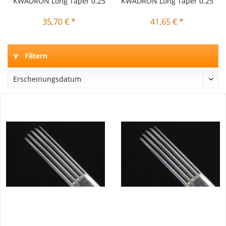
KWADRON Long Taper 0.25
KWADRON Long Taper 0.25
SEMLT
SEMLT
35,70 € *
41,65 € *
Filtern