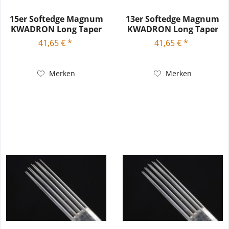
15er Softedge Magnum
13er Softedge Magnum
KWADRON Long Taper
KWADRON Long Taper
0.25 SEMLT
0.25 SEMLT
41,65 € *
41,65 € *
Merken
Merken