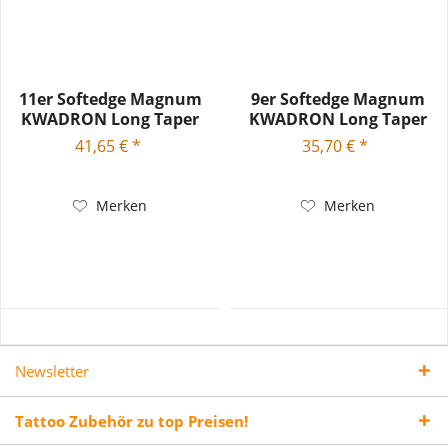
11er Softedge Magnum
9er Softedge Magnum
KWADRON Long Taper
KWADRON Long Taper
0.25 SEMLT
0.25 SEMLT
41,65 € *
35,70 € *
Merken
Merken
Newsletter
Tattoo Zubehör zu top Preisen!