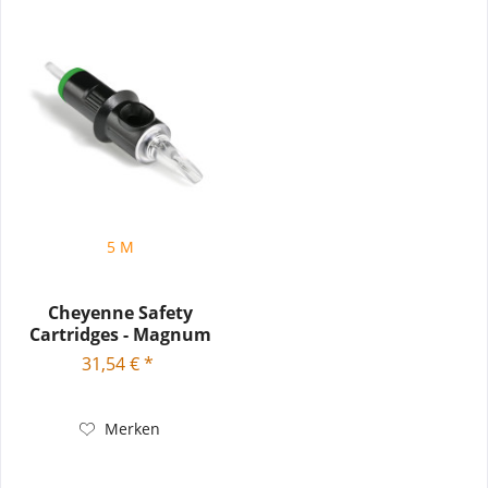
5 M
Cheyenne Safety
Cartridges - Magnum
Textured -...
31,54 € *
Merken