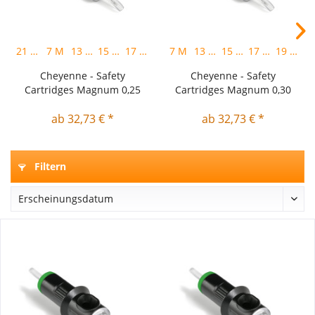
21 M
7 M
13 M
15 M
17 M
23 M
7 M
27 M
13 M
15 M
17 M
19 M
Cheyenne - Safety
Cheyenne - Safety
Cartridges Magnum 0,25
Cartridges Magnum 0,30
mm...
mm -...
ab 32,73 € *
ab 32,73 € *
Filtern