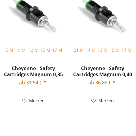
5 M
9 M
13 M
15 M
17 M
19 M
21 M
23 M
11 M
13 M
15 M
17 M
Cheyenne - Safety
Cheyenne - Safety
Cartridges Magnum 0,35
Cartridges Magnum 0,40
mm...
mm...
ab 31,54 € *
ab 36,89 € *
Merken
Merken