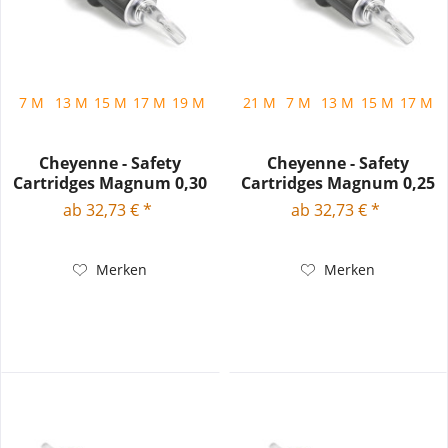
7 M
13 M
15 M
17 M
19 M
23 M
21 M
27 M
7 M
13 M
15 M
17 M
2
Cheyenne - Safety
Cheyenne - Safety
Cartridges Magnum 0,30
Cartridges Magnum 0,25
mm -...
mm...
ab 32,73 € *
ab 32,73 € *
Merken
Merken