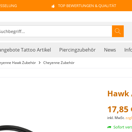
ÜSSELUNG
TOP BEWERTUNGEN & QUALITÄT
ngebote Tattoo Artikel
Piercingzubehör
News
Inf
eyenne Hawk Zubehör
Cheyenne Zubehör
Hawk 
17,85 
inkl. MwSt.
zzg
Sofort vers