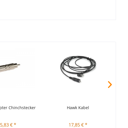
ter Chinchstecker
Hawk Kabel
Chey
5,83 € *
17,85 € *