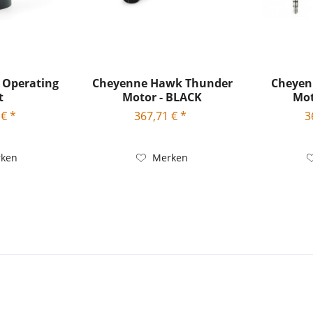
 Operating
Cheyenne Hawk Thunder
Cheyen
t
Motor - BLACK
Mot
 € *
367,71 € *
3
ken
Merken