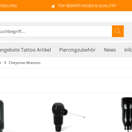
ÜSSELUNG
TOP BEWERTUNGEN & QUALITÄT
ngebote Tattoo Artikel
Piercingzubehör
News
Inf
r
Cheyenne Motoren