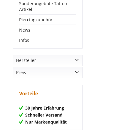
Sonderangebote Tattoo
Artikel
Piercingzubehör
News
Infos
Hersteller
Preis
Cheyenne
von
214,20 €
bis
367,71 €
Vorteile
30 Jahre Erfahrung
Schneller Versand
Nur Markenqualität