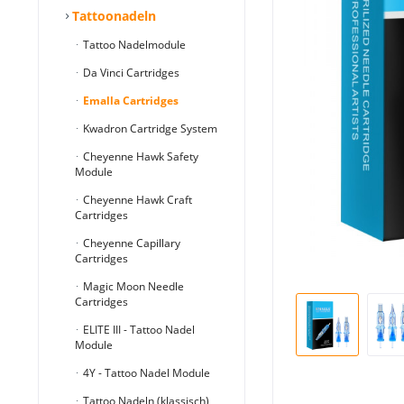
Tattoonadeln
Tattoo Nadelmodule
Da Vinci Cartridges
Emalla Cartridges
Kwadron Cartridge System
Cheyenne Hawk Safety
Module
Cheyenne Hawk Craft
Cartridges
Cheyenne Capillary
Cartridges
Magic Moon Needle
Cartridges
ELITE III - Tattoo Nadel
Module
4Y - Tattoo Nadel Module
Tattoo Nadeln (klassisch)