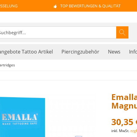
ÜSSELUNG
TOP BEWERTUNGEN & QUALITÄT
ngebote Tattoo Artikel
Piercingzubehör
News
Inf
artridges
Emalla
Magnum
30,35 
inkl. MwSt.
zzg