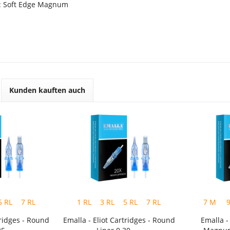
n: Soft Edge Magnum
Kunden kauften auch
5 RL
7 RL
1 RL
3 RL
5 RL
7 RL
7 M
tridges - Round
Emalla - Eliot Cartridges - Round
Emalla - 