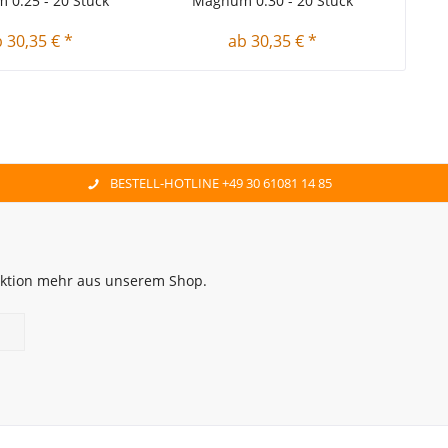
0.25 - 20 Stück
Magnum 0.30 - 20 Stück
M
 30,35 € *
ab 30,35 € *
BESTELL-HOTLINE +49 30 61081 14 85
 Aktion mehr aus unserem Shop.