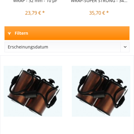
WRAP - 32 mm - 10 µF
WRAP-SUPER STRONG - 34...
23,79 € *
35,70 € *
Filtern