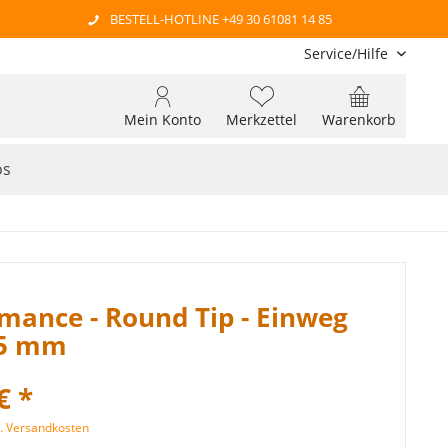
BESTELL-HOTLINE +49 30 61081 14 85
Service/Hilfe
Mein Konto
Merkzettel
Warenkorb
os
mance - Round Tip - Einweg
25 mm
€ *
l. Versandkosten