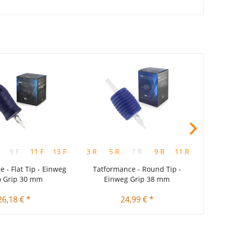
9 F
11 F
13 F
15 F
3 R
5 R
7 R
9 R
11 R
15 R
5 F
1
 - Flat Tip - Einweg
Tatformance - Round Tip -
Tatfo
o Grip 30 mm
Einweg Grip 38 mm
26,18 € *
24,99 € *