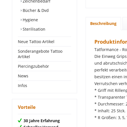
Zeichenbedarf
Bücher & Dvd
Hygiene
Beschreibung
Sterilisation
Produktinfo
Neue Tattoo Artikel
Tatformance - R
Sonderangebote Tattoo
Die Einweg Grips
Artikel
und abrutschsich
Piercingzubehör
perfekt verarbei
News
besitzen einen i
Verrutschen verh
Infos
* Griff mit Rillenp
* Transparenter T
* Durchmesser:
Vorteile
* Inhalt: 25 Stck.
* R Größen: 3, 5, 7
30 Jahre Erfahrung