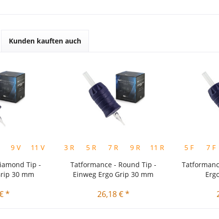
Kunden kauften auch
9 V
11 V
14 V
3 R
5 R
7 R
9 R
11 R
15 R
5 F
18 R
7 F
iamond Tip -
Tatformance - Round Tip -
Tatformance
Grip 30 mm
Einweg Ergo Grip 30 mm
Erg
€ *
26,18 € *