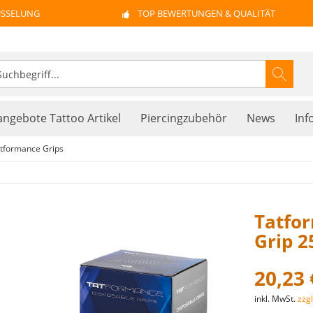
ÜSSELUNG
TOP BEWERTUNGEN & QUALITÄT
ngebote Tattoo Artikel
Piercingzubehör
News
Inf
tformance Grips
Tatfor
Grip 
20,23 
inkl. MwSt.
zzg