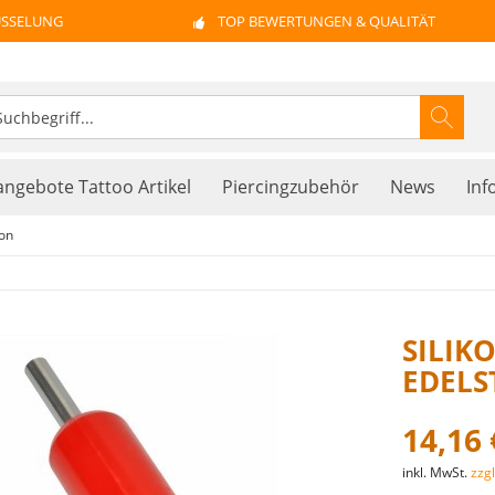
ÜSSELUNG
TOP BEWERTUNGEN & QUALITÄT
ngebote Tattoo Artikel
Piercingzubehör
News
Inf
kon
SILIK
EDELS
14,16 
inkl. MwSt.
zzg