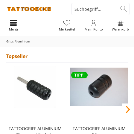
Menü
Merkzettel
Mein Konto
Warenkorb
Grips Aluminium
Topseller
TIPP!
TATTOOGRIFF ALUMINIUM
TATTOOGRIFF ALUMINIUM