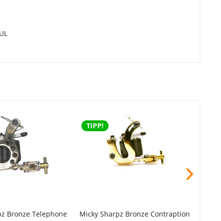
AUL
TIPP!
TIPP
pz Bronze Telephone
Micky Sharpz Bronze Contraption
Micky