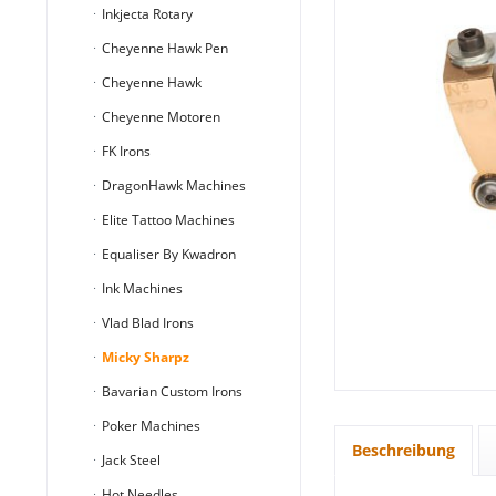
Inkjecta Rotary
Cheyenne Hawk Pen
Cheyenne Hawk
Cheyenne Motoren
FK Irons
DragonHawk Machines
Elite Tattoo Machines
Equaliser By Kwadron
Ink Machines
Vlad Blad Irons
Micky Sharpz
Bavarian Custom Irons
Poker Machines
Beschreibung
Jack Steel
Hot Needles