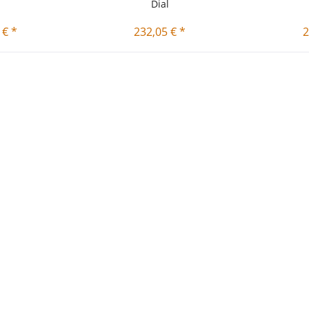
Dial
 € *
232,05 € *
2