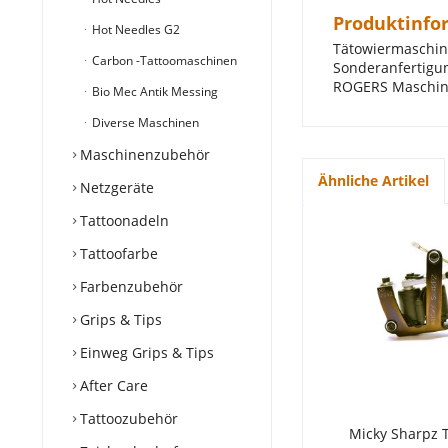
Produktinfo
Hot Needles G2
Tätowiermaschin
Carbon -Tattoomaschinen
Sonderanfertigu
ROGERS Maschine
Bio Mec Antik Messing
Diverse Maschinen
Maschinenzubehör
Ähnliche Artikel
Netzgeräte
Tattoonadeln
Tattoofarbe
Farbenzubehör
Grips & Tips
Einweg Grips & Tips
After Care
Tattoozubehör
Micky Sharpz T