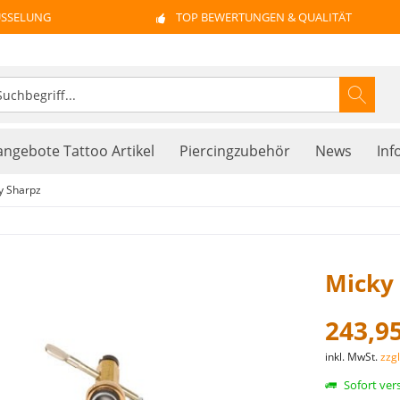
ÜSSELUNG
TOP BEWERTUNGEN & QUALITÄT
ngebote Tattoo Artikel
Piercingzubehör
News
Inf
y Sharpz
Micky 
243,95
inkl. MwSt.
zzg
Sofort vers