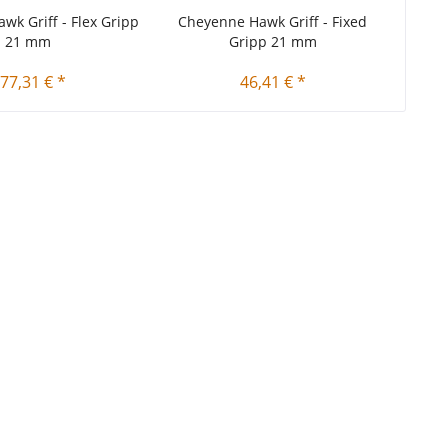
wk Griff - Flex Gripp
Cheyenne Hawk Griff - Fixed
Che
21 mm
Gripp 21 mm
77,31 € *
46,41 € *