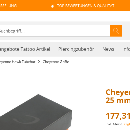
ÜSSELUNG
TOP BEWERTUNGEN & QUALITÄT
ngebote Tattoo Artikel
Piercingzubehör
News
Inf
eyenne Hawk Zubehör
Cheyenne Griffe
Cheyen
25 m
177,31
inkl. MwSt.
zzg