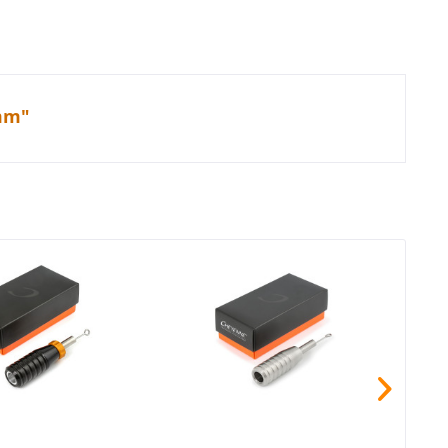
 mm"
TIPP