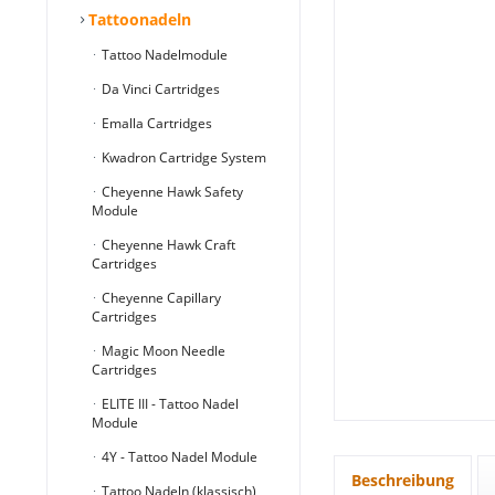
Tattoonadeln
Tattoo Nadelmodule
Da Vinci Cartridges
Emalla Cartridges
Kwadron Cartridge System
Cheyenne Hawk Safety
Module
Cheyenne Hawk Craft
Cartridges
Cheyenne Capillary
Cartridges
Magic Moon Needle
Cartridges
ELITE III - Tattoo Nadel
Module
4Y - Tattoo Nadel Module
Beschreibung
Tattoo Nadeln (klassisch)