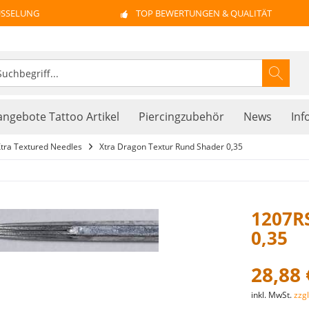
ÜSSELUNG
TOP BEWERTUNGEN & QUALITÄT
ngebote Tattoo Artikel
Piercingzubehör
News
Inf
tra Textured Needles
Xtra Dragon Textur Rund Shader 0,35
1207R
0,35
28,88 
inkl. MwSt.
zzg