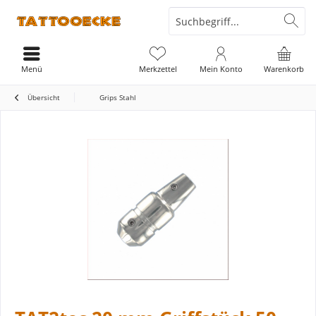
Menü
Merkzettel
Mein Konto
Warenkorb
Übersicht
Grips Stahl