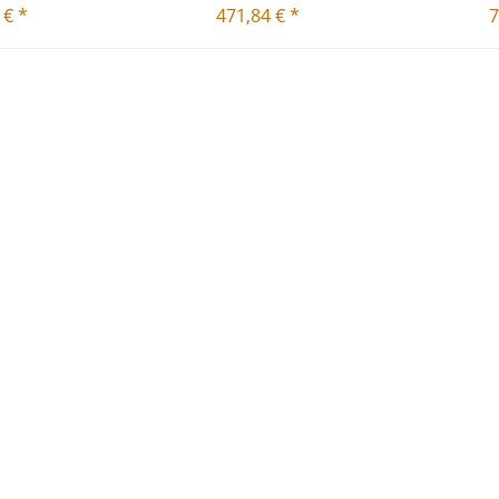
 € *
471,84 € *
7