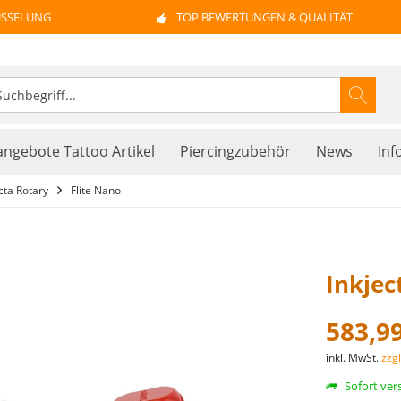
ÜSSELUNG
TOP BEWERTUNGEN & QUALITÄT
ngebote Tattoo Artikel
Piercingzubehör
News
Inf
cta Rotary
Flite Nano
Inkjec
583,99
inkl. MwSt.
zzg
Sofort vers