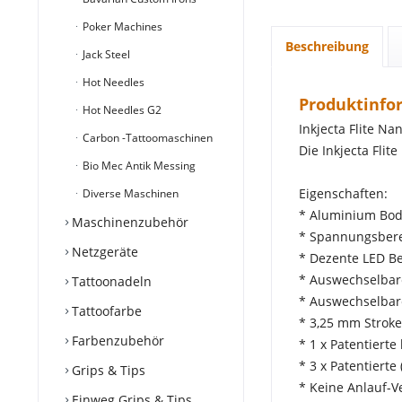
Poker Machines
Beschreibung
Jack Steel
Hot Needles
Produktinfor
Hot Needles G2
Inkjecta Flite Na
Carbon -Tattoomaschinen
Die Inkjecta Flit
Bio Mec Antik Messing
Eigenschaften:
Diverse Maschinen
* Aluminium Bo
Maschinenzubehör
* Spannungsberei
Netzgeräte
* Dezente LED B
* Auswechselba
Tattoonadeln
* Auswechselbar
Tattoofarbe
* 3,25 mm Stroke
Farbenzubehör
* 1 x Patentiert
* 3 x Patentierte
Grips & Tips
* Keine Anlauf-
Einweg Grips & Tips