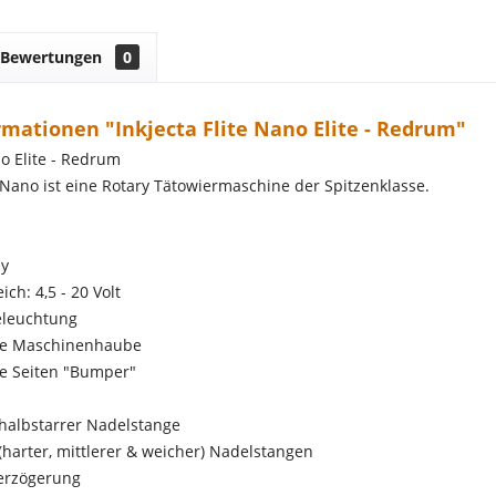
Bewertungen
0
mationen "Inkjecta Flite Nano Elite - Redrum"
no Elite - Redrum
e Nano ist eine Rotary Tätowiermaschine der Spitzenklasse.
dy
ch: 4,5 - 20 Volt
eleuchtung
re Maschinenhaube
e Seiten "Bumper"
e halbstarrer Nadelstange
 (harter, mittlerer & weicher) Nadelstangen
Verzögerung