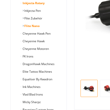
Inkjecta Rotary
Inkjecta Pen
Flite Zubehör
Flite Nano
Cheyenne Hawk Pen
Cheyenne Hawk
Cheyenne Motoren
FK Irons
DragonHawk Machines
Elite Tattoo Machines
Equaliser By Kwadron
Ink Machines
Vlad Blad Irons
Micky Sharpz
Bavarian Custom Irons