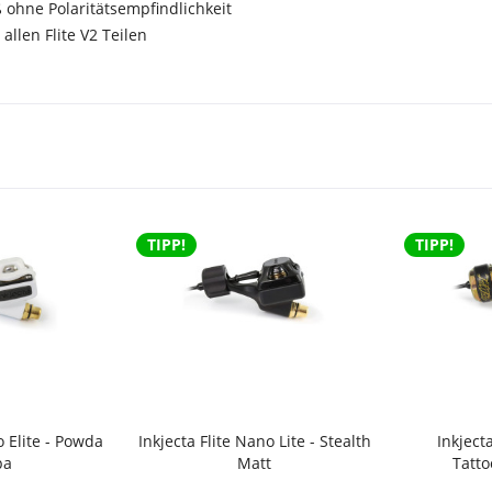
 ohne Polaritätsempfindlichkeit
allen Flite V2 Teilen
TIPP!
TIPP!
o Elite - Powda
Inkjecta Flite Nano Lite - Stealth
Inkjecta
pa
Matt
Tatto