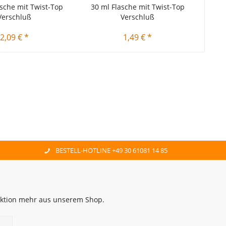
asche mit Twist-Top
30 ml Flasche mit Twist-Top
60 
Verschluß
Verschluß
2,09 € *
1,49 € *
BESTELL-HOTLINE +49 30 61081 14 85
 Aktion mehr aus unserem Shop.