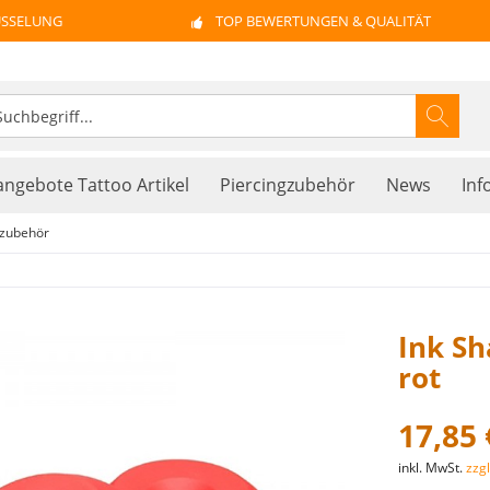
ÜSSELUNG
TOP BEWERTUNGEN & QUALITÄT
ngebote Tattoo Artikel
Piercingzubehör
News
Inf
zubehör
Ink Sh
rot
17,85 
inkl. MwSt.
zzg