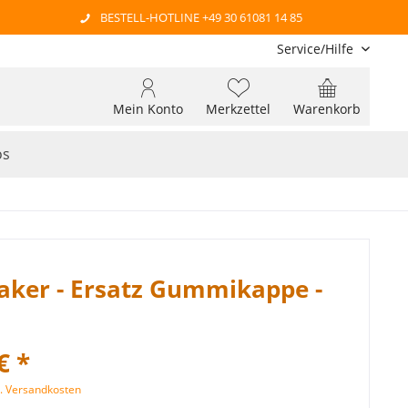
BESTELL-HOTLINE +49 30 61081 14 85
Service/Hilfe
Mein Konto
Merkzettel
Warenkorb
os
aker - Ersatz Gummikappe -
€ *
l. Versandkosten