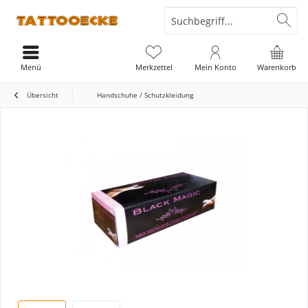
Menü
Merkzettel
Mein Konto
Warenkorb
Übersicht
Handschuhe / Schutzkleidung