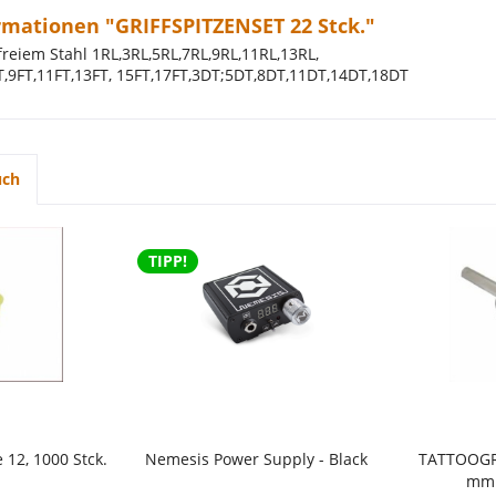
rmationen "GRIFFSPITZENSET 22 Stck."
reiem Stahl 1RL,3RL,5RL,7RL,9RL,11RL,13RL,
T,9FT,11FT,13FT, 15FT,17FT,3DT;5DT,8DT,11DT,14DT,18DT
uch
TIPP!
12, 1000 Stck.
Nemesis Power Supply - Black
TATTOOGR
mm 