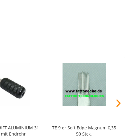
IFF ALUMINIUM 31
TE 9 er Soft Edge Magnum 0,35
TE 9 
mit Endrohr
50 Stck.