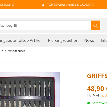
ÜSSELUNG
TOP BEWERTUNGEN & QUALITÄT
ngebote Tattoo Artikel
Piercingzubehör
News
Inf
Griffspitzenset
GRIFFS
48,90 
inkl. MwSt.
zzg
Sofort vers