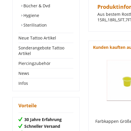
Bücher & Dvd
Produktinfo
Aus bestem Rostf
Hygiene
15RL,18RL,5FT,7F
Sterilisation
Neue Tattoo Artikel
Kunden kauften a
Sonderangebote Tattoo
Artikel
Piercingzubehör
News
Infos
Vorteile
30 Jahre Erfahrung
Farbkappen Größe 
Schneller Versand