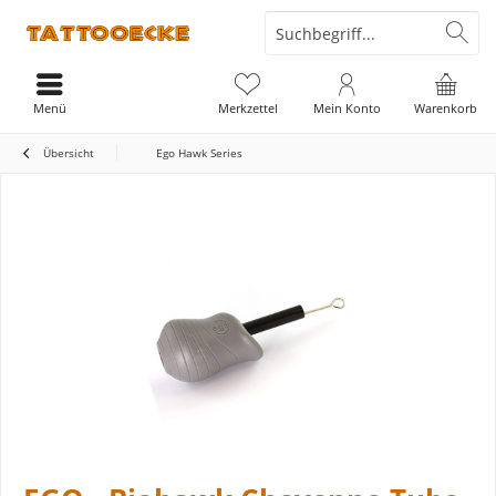
Menü
Merkzettel
Mein Konto
Warenkorb
Übersicht
Ego Hawk Series