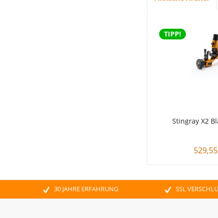
TIPP!
Stingray X2 B
529,55
30 JAHRE ERFAHRUNG
SSL VERSCHL