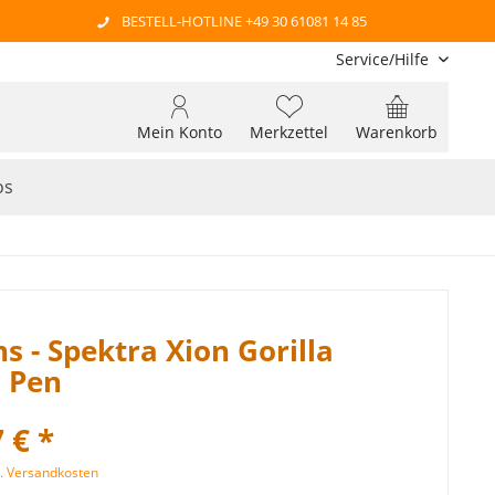
BESTELL-HOTLINE +49 30 61081 14 85
Service/Hilfe
Mein Konto
Merkzettel
Warenkorb
os
ns - Spektra Xion Gorilla
 Pen
 € *
l. Versandkosten