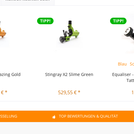
TIPP!
TIPP!
Blau
lazing Gold
Stingray X2 Slime Green
Equaliser -
Tat
 € *
529,55 € *
1
ÜSSELUNG
TOP BEWERTUNGEN & QUALITÄT