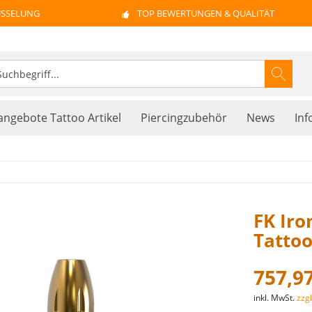
ÜSSELUNG
TOP BEWERTUNGEN & QUALITÄT
ngebote Tattoo Artikel
Piercingzubehör
News
Inf
FK Iro
Tattoo
757,97
inkl. MwSt.
zzg