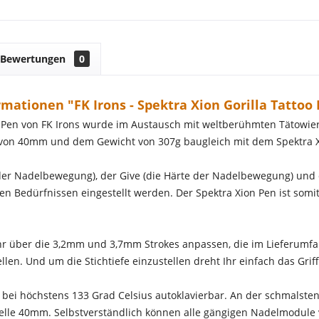
Bewertungen
0
mationen "FK Irons - Spektra Xion Gorilla Tattoo
 Pen von FK Irons wurde im Austausch mit weltberühmten Tätowiere
 von 40mm und dem Gewicht von 307g baugleich mit dem Spektra X
er Nadelbewegung), der Give (die Härte der Nadelbewegung) und d
en Bedürfnissen eingestellt werden. Der Spektra Xion Pen ist somit
r über die 3,2mm und 3,7mm Strokes anpassen, die im Lieferumfan
llen. Und um die Stichtiefe einzustellen dreht Ihr einfach das Griff
st bei höchstens 133 Grad Celsius autoklavierbar. An der schmals
telle 40mm. Selbstverständlich können alle gängigen Nadelmodul