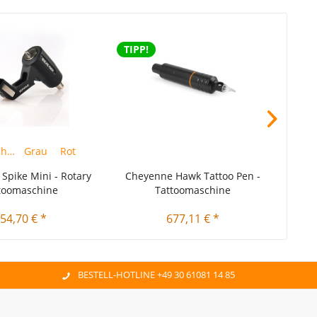
TIPP!
TIPP
Schwarz
Grau
Rot
 Spike Mini - Rotary
Cheyenne Hawk Tattoo Pen -
Inkje
toomaschine
Tattoomaschine
54,70 € *
677,11 € *
BESTELL-HOTLINE +49 30 61081 14 85