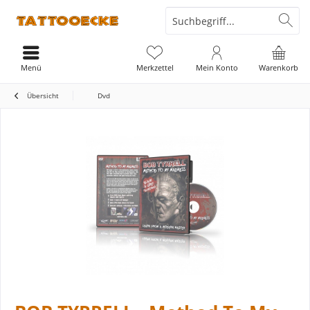
Menü
Merkzettel
Mein Konto
Warenkorb
Übersicht
Dvd