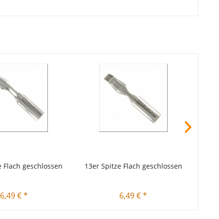
e Flach geschlossen
13er Spitze Flach geschlossen
15er
6,49 € *
6,49 € *