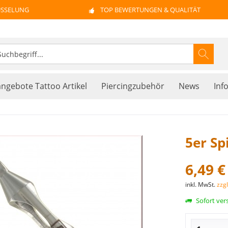
ÜSSELUNG
TOP BEWERTUNGEN & QUALITÄT
ngebote Tattoo Artikel
Piercingzubehör
News
Inf
5er Sp
6,49 €
inkl. MwSt.
zzg
Sofort vers